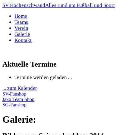
SV Höchenschwand
Alles rund um Fußball und Sport
Home
Teams
Verein
Galerie
Kontakt
Aktuelle Termine
Termine werden geladen ...
... zum Kalender
SV-Fanshop
Jako Team-Shop
SG-Fanshop
Galerie: