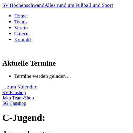
SV Höchenschwand
Alles rund um Fußball und Sport
Home
Teams
Verein
Galerie
Kontakt
Aktuelle Termine
Termine werden geladen ...
... zum Kalender
SV-Fanshop
Jako Team-Shop
SG-Fanshop
C-Jugend: